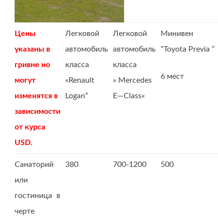
Цены
Легковой
Легковой
Минивен
указаны в
автомобиль
автомобиль
“Toyota Previa ”
гривне но
класса
класса
6 мест
могут
«Renault
»
Mercedes
изменятся в
Logan”
E
—
Class
«
зависимости
от курса
USD.
Санаторий
380
700-1200
500
или
гостиница в
черте