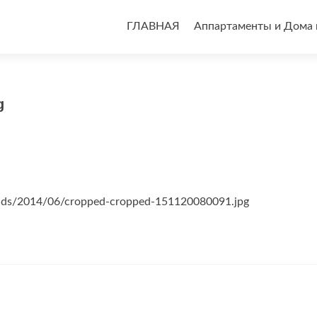
Перейти
к
ГЛАВНАЯ
Аппартаменты и Дома 
содержимому
g
oads/2014/06/cropped-cropped-151120080091.jpg