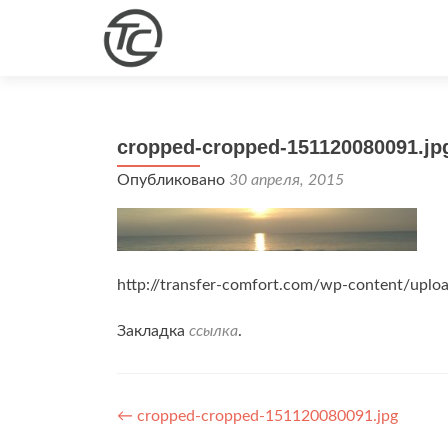
cropped-cropped-151120080091.jp
Опубликовано
30 апреля, 2015
http://transfer-comfort.com/wp-content/upl
Закладка
ссылка
.
Навигация
←
cropped-cropped-151120080091.jpg