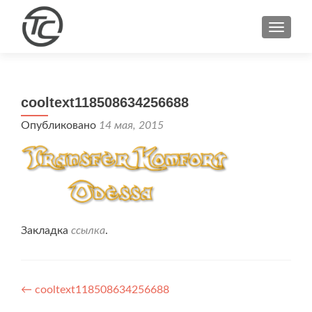
ПОКА
cooltext118508634256688
Опубликовано
14 мая, 2015
Закладка
ссылка
.
Навигация
←
cooltext118508634256688